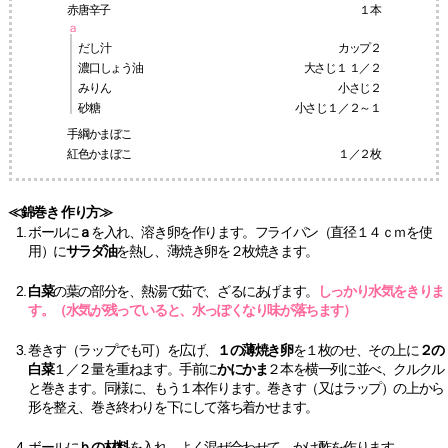
赤唐辛子
１本
ａ
だし汁
カップ２
濃口しょう油
大さじ１ １／２
みりん
小さじ２
砂糖
小さじ１／２～１
手綱かまぼこ
紅色かまぼこ
１／２枚
≪錦巻き 作り方≫
ボールに
ａ
を入れ、溶き卵を作ります。フライパン（直径１４ｃｍを使
用）に
サラダ油
を熱し、薄焼き卵を２枚焼きます。
白菜
の葉の部分を、熱湯で茹で、ざるにあげます。
しっかり水気をきりま
す。
（水気が残っていると、水っぽくなり味が落ちます）
巻きす（ラップでも可）を広げ、
１の薄焼き卵
を１枚のせ、その上に
２の
白菜
１／２量を重ねます。手前に
かにかま
２本を横一列に並べ、クルクル
と巻きます。同様に、もう１本作ります。巻きす（又はラップ）の上から
形を整え、巻き終わりを下にして落ち着かせます。
ボールに
ｂの材料
を入れ、よく混ぜ合わせて、かけ酢を作ります。