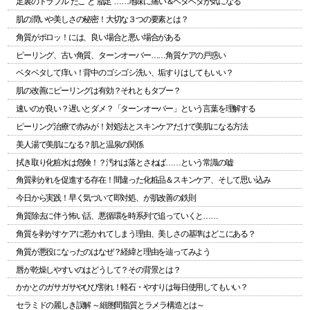
足裏のトラブル“たこ”と“脂足”……地味に痛い＆ベタベタが気になる
肌の潤いや美しさの秘密！大切な３つの要素とは？
角質がポロッ！には、良い場合と悪い場合がある
ピーリング、古い角質、ターンオーバー……角質ケアの戸惑い
ベタベタして痒い！背中のゴシゴシ洗い、垢すりはしてもいい？
肌の改善にピーリングは有効？それともタブー？
速いのが良い？遅いとダメ？「ターンオーバー」という言葉を理解する
ピーリング治療で赤みが！対処法とスキンケアだけで美肌になる方法
美人湯で美肌になる？肌と温泉の関係
拭き取り化粧水は危険！？汚れは落とさねば……という常識の嘘
角質剥がれを促進する存在！間違った化粧品＆スキンケア、そして思い込み
今日から実践！早く気づいて即対処、が肌改善の鉄則
角質除去に伴う怖い話、悪循環を時系列で追っていくと……
角質を剥がすケアに惹かれてしまう理由、美しさの基準はどこにある？
角質が悪役になったのはなぜ？経緯と理由を辿ってみよう
唇が乾燥しやすいのはどうして？その背景とは？
かかとのガサガサやひび割れ！軽石・やすりは毎日使用してもいい？
セラミドの麗しき誤解 ～細胞間脂質とラメラ構造とは～