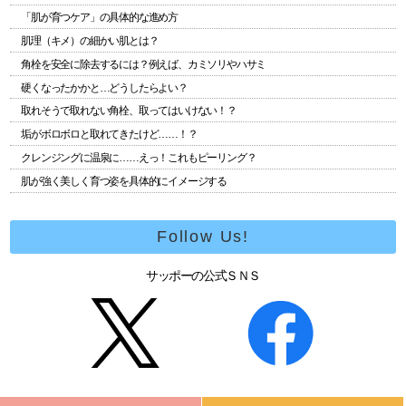
「肌が育つケア」の具体的な進め方
肌理（キメ）の細かい肌とは？
角栓を安全に除去するには？例えば、カミソリやハサミ
硬くなったかかと…どうしたらよい？
取れそうで取れない角栓、取ってはいけない！？
垢がボロボロと取れてきたけど……！？
クレンジングに温泉に……えっ！これもピーリング？
肌が強く美しく育つ姿を具体的にイメージする
Follow Us!
サッポーの公式ＳＮＳ