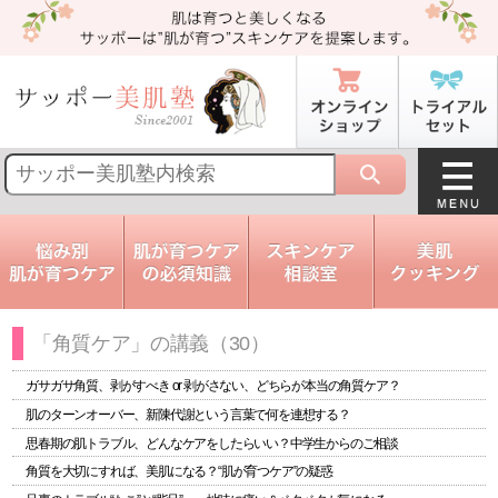
「角質ケア」の講義（30）
ガサガサ角質、剥がすべき or 剥がさない、どちらが本当の角質ケア？
肌のターンオーバー、新陳代謝という言葉で何を連想する？
思春期の肌トラブル、どんなケアをしたらいい？中学生からのご相談
角質を大切にすれば、美肌になる？“肌が育つケア”の疑惑