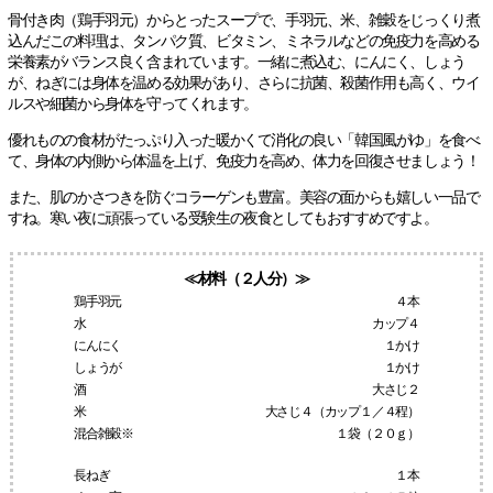
骨付き肉（鶏手羽元）からとったスープで、手羽元、米、雑穀をじっくり煮
込んだこの料理は、タンパク質、ビタミン、ミネラルなどの免疫力を高める
栄養素がバランス良く含まれています。一緒に煮込む、にんにく、しょう
が、ねぎには身体を温める効果があり、さらに抗菌、殺菌作用も高く、ウイ
ルスや細菌から身体を守ってくれます。
優れものの食材がたっぷり入った暖かくて消化の良い「韓国風がゆ」を食べ
て、身体の内側から体温を上げ、免疫力を高め、体力を回復させましょう！
また、肌のかさつきを防ぐコラーゲンも豊富。美容の面からも嬉しい一品で
すね。寒い夜に頑張っている受験生の夜食としてもおすすめですよ。
≪材料（２人分）≫
鶏手羽元
４本
水
カップ４
にんにく
１かけ
しょうが
１かけ
酒
大さじ２
米
大さじ４（カップ１／４程）
混合雑穀※
１袋（２０ｇ）
長ねぎ
１本