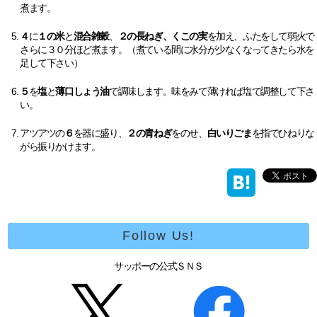
煮ます。
４
に
１の米
と
混合雑穀
、
２の長ねぎ、くこの実
を加え、ふたをして弱火で
さらに３０分ほど煮ます。（煮ている間に水分が少なくなってきたら水を
足して下さい）
５
を
塩
と
薄口しょう油
で調味します。味をみて薄ければ塩で調整して下さ
い。
アツアツの
６
を器に盛り、
２の青ねぎ
をのせ、
白いりごま
を指でひねりな
がら振りかけます。
Follow Us!
サッポーの公式ＳＮＳ