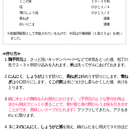
くこの実
１０～１５粒
塩
小さじ１／４
薄口しょう油
小さじ１／２
青ねぎ
適量
白いりごま
適量
※炊飯用穀類として市販されているもので、今回は十種雑穀（１袋２０ｇ）を使い
ました。
≪作り方≫
鶏手羽元
は、さっと洗いキッチンペーパーなどで水気をとった後、包丁の
先で２～３ヶ所切り込みを入れます。
米
は洗ってザルにあげておきます。
にんにく
、
しょうが
はうす切りに、
長ねぎ
は斜めうす切りにします。
青ね
ぎ
は小口切りにします。
くこの実
は水につけ少し柔らかくした後、水けを
とります。
鍋に水と１の鶏肉を入れ弱火にかけます。
（手羽元のような骨付き肉は、
水から弱火でじっくり煮ることで、骨や骨と身の間からうま味を引き出す
ことができ、美味しいスープがとれます）
フツフツしてきたら、アクをき
れいに取ります。
３
に
２のにんにく、しょうがと酒
を加え、鍋のふたをし弱火で３０分ほど