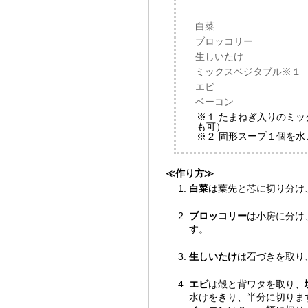
白菜
ブロッコリー
生しいたけ
ミックスベジタブル※１
エビ
ベーコン
※１ たまねぎ入りのミ
も可）
※２ 固形スープ１個を水
≪作り方≫
白菜
は葉先と芯に切り分け
ブロッコリー
は小房に分け
す。
生しいたけ
は石づきを取り
エビ
は殻と背ワタを取り、
水けをきり、半分に切りま