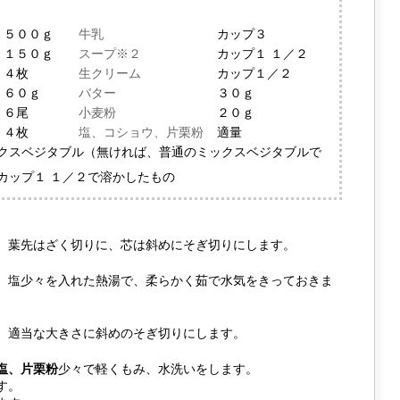
５００ｇ
牛乳
カップ３
１５０ｇ
スープ※２
カップ１ １／２
４枚
生クリーム
カップ１／２
６０ｇ
バター
３０ｇ
６尾
小麦粉
２０ｇ
４枚
塩、コショウ、片栗粉
適量
ックスベジタブル（無ければ、普通のミックスベジタブルで
カップ１ １／２で溶かしたもの
、葉先はざく切りに、芯は斜めにそぎ切りにします。
、塩少々を入れた熱湯で、柔らかく茹で水気をきっておきま
、適当な大きさに斜めのそぎ切りにします。
塩、片栗粉
少々で軽くもみ、水洗いをします。
す。