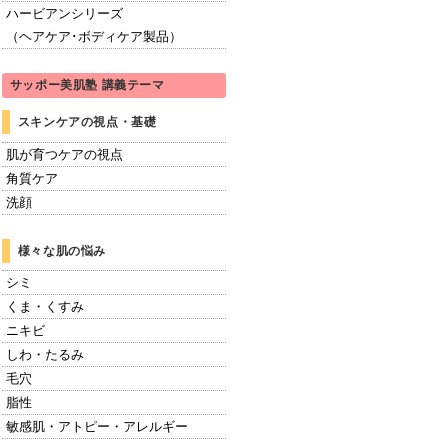
ハービアンシリーズ
（ヘアケア･ボディケア製品）
サッポー美肌塾 講義テーマ
スキンケアの視点・基礎
肌が育つケアの視点
角質ケア
洗顔
様々な肌の悩み
シミ
くま・くすみ
ニキビ
しわ・たるみ
毛穴
脂性
敏感肌・アトピー・アレルギー