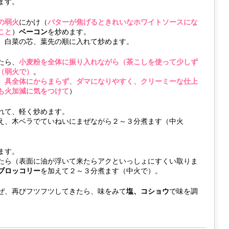
ます。
の弱火
にかけ（
バターが焦げるときれいなホワイトソースにな
こと
）
ベーコン
を炒めます。
、白菜の芯、葉先の順に入れて炒めます。
たら、
小麦粉を全体に振り入れながら（茶こしを使って少しず
（弱火で）
。
、具全体にからまらず、ダマになりやすく、クリーミーな仕上
も火加減に気をつけて
）
れて、軽く炒めます。
え、木ベラでていねいにまぜながら２～３分煮ます（中火
ます。
たら（表面に油が浮いて来たらアクといっしょにすくい取りま
ブロッコリー
を加えて２～３分煮ます（中火で）。
ぜ、再びフツフツしてきたら、味をみて
塩、コショウ
で味を調