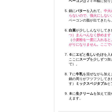
ベーコン
は２ｃｍ幅に切り
鍋に
バター
を入れて、
中火
らないので、強火にしない
ベーコンの脂が出てきたら
白菜
が少ししんなりしてき
つ）まんべんなく炒めます
（
小麦粉を一度に入れると
がりになりません。ここで
６
に
エビ
と
生しいたけ
を入
ここに
スープ
を少しずつ加
で）。
７
に
牛乳
を混ぜながら加え
鍋の周りがフツフツしてき
す）
ミックスベジタブル
と
８
に
生クリーム
を加えて混
えます。