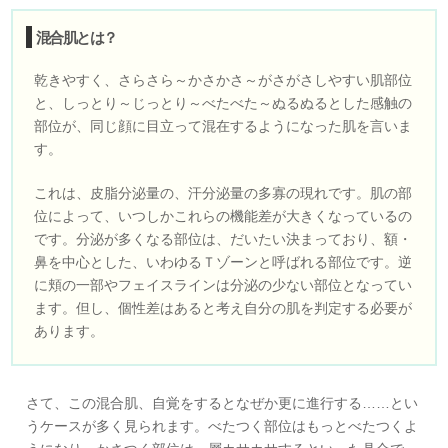
混合肌とは？
乾きやすく、さらさら～かさかさ～がさがさしやすい肌部位
と、しっとり～じっとり～べたべた～ぬるぬるとした感触の
部位が、同じ顔に目立って混在するようになった肌を言いま
す。
これは、皮脂分泌量の、汗分泌量の多寡の現れです。肌の部
位によって、いつしかこれらの機能差が大きくなっているの
です。分泌が多くなる部位は、だいたい決まっており、額・
鼻を中心とした、いわゆるＴゾーンと呼ばれる部位です。逆
に頬の一部やフェイスラインは分泌の少ない部位となってい
ます。但し、個性差はあると考え自分の肌を判定する必要が
あります。
さて、この混合肌、自覚をするとなぜか更に進行する……とい
うケースが多く見られます。べたつく部位はもっとべたつくよ