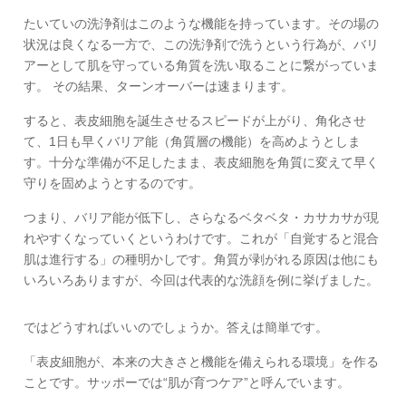
たいていの洗浄剤はこのような機能を持っています。その場の
状況は良くなる一方で、この洗浄剤で洗うという行為が、バリ
アーとして肌を守っている角質を洗い取ることに繋がっていま
す。 その結果、ターンオーバーは速まります。
すると、表皮細胞を誕生させるスピードが上がり、角化させ
て、1日も早くバリア能（角質層の機能）を高めようとしま
す。十分な準備が不足したまま、表皮細胞を角質に変えて早く
守りを固めようとするのです。
つまり、バリア能が低下し、さらなるベタベタ・カサカサが現
れやすくなっていくというわけです。これが「自覚すると混合
肌は進行する」の種明かしです。角質が剥がれる原因は他にも
いろいろありますが、今回は代表的な洗顔を例に挙げました。
ではどうすればいいのでしょうか。答えは簡単です。
「表皮細胞が、本来の大きさと機能を備えられる環境」を作る
ことです。サッポーでは“肌が育つケア”と呼んでいます。