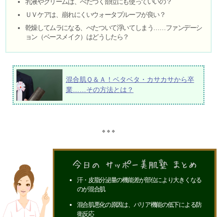
乳液やクリームは、べたつく部位にも使っていいの？
ＵＶケアは、崩れにくいウォータプルーフが良い？
乾燥してムラになる、べたついて浮いてしまう……ファンデーシ
ョン（ベースメイク）はどうしたら？
混合肌Ｑ＆Ａ！ベタベタ・カサカサから卒
業……その方法とは？
汗・皮脂分泌量の機能差が部位により大きくなる
のが混合肌
混合肌悪化の原因は、バリア機能の低下による防
衛反応