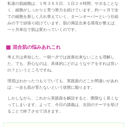
私達の肌細胞は、１年３６５日、１日２４時間、サボることな
く、細胞がしっかりと育つ努力を続けています。約一ヶ月で全
ての細胞を新しく入れ替えていく、ターンオーバーという仕組
みの下で頑張り続けています。肌の満足出来る環境が整えば、
一ヶ月単位で肌は変わっていくのです。
混合肌の悩みあれこれ
考え方は承知した。一朝一夕では改善出来ないことも理解し
た。でも、肝心なのは、具体的にどのようなケアをすれば良い
の？というところですね。
理屈はわかったつもりでいても、実践面のどこか間違いがあれ
ば、一歩も肌が育たないという状態に陥ります。
しかしながら、これから実践面を解説すると、際限なく長くな
ってしまいます。よって、今日の講義は、次回のテーマを挙げ
ることで終了させて頂きます。