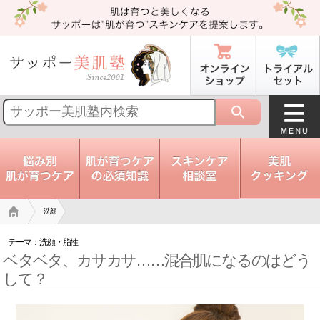
トップ
洗顔
テーマ：
洗顔
・
脂性
ベタベタ、カサカサ……混合肌になるのはどう
して？