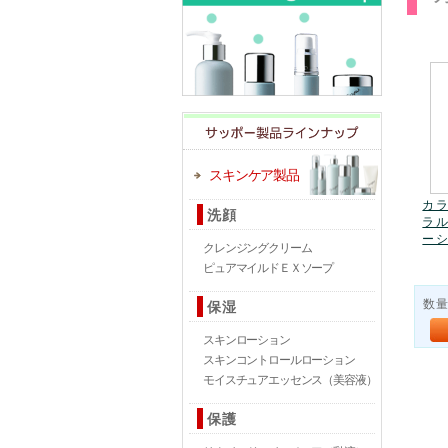
スキンケア製品
カラ
洗顔
ラル
ーシ
クレンジングクリーム
ピュアマイルドＥＸソープ
保湿
数
スキンローション
スキンコントロールローション
モイスチュアエッセンス（美容液）
保護