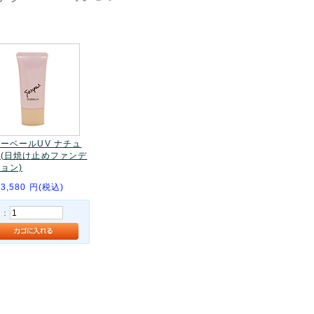
ーベールUV ナチュ
(日焼け止めファンデ
ョン)
3,580
円(税込)
量：