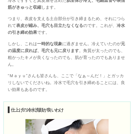
冷水ですすぐと真皮層を含めた
肌全体が冷え、毛細血管や表情
筋がきゅっと収縮
します。
つまり、表皮を支える土台部分が引き締まるため、それにつら
れて
表皮が縮み、毛穴も目立たなくなる
のです。これが、
冷水
の引き締め効果
です。
しかし、これは
一時的な現象
に過ぎません。冷えていたのが
元
の温度に戻れば、毛穴も元に戻ります
。角質が太ったのでも、
粗かったキメが良くなったのでも、肌が育ったのでもありませ
ん。
“Ｍａｙｕ”さんも皆さんも、ここで「なぁ～んだ！」とガッカ
リしないでくださいね。冷水で毛穴を引き締めることには、良
い効果もあるのです。
仕上げの冷水洗顔が良いわけ