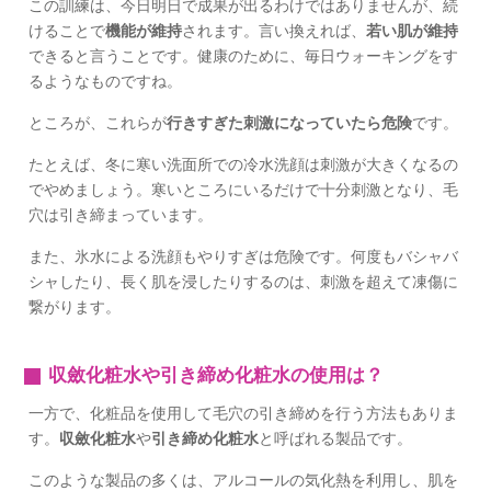
この訓練は、今日明日で成果が出るわけではありませんが、続
けることで
機能が維持
されます。言い換えれば、
若い肌が維持
できると言うことです。健康のために、毎日ウォーキングをす
るようなものですね。
ところが、これらが
行きすぎた刺激になっていたら危険
です。
たとえば、冬に寒い洗面所での冷水洗顔は刺激が大きくなるの
でやめましょう。寒いところにいるだけで十分刺激となり、毛
穴は引き締まっています。
また、氷水による洗顔もやりすぎは危険です。何度もバシャバ
シャしたり、長く肌を浸したりするのは、刺激を超えて凍傷に
繋がります。
収斂化粧水や引き締め化粧水の使用は？
一方で、化粧品を使用して毛穴の引き締めを行う方法もありま
す。
収斂化粧水
や
引き締め化粧水
と呼ばれる製品です。
このような製品の多くは、アルコールの気化熱を利用し、肌を