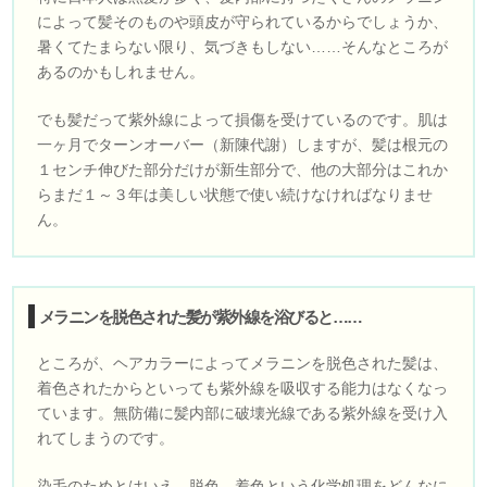
によって髪そのものや頭皮が守られているからでしょうか、
暑くてたまらない限り、気づきもしない……そんなところが
あるのかもしれません。
でも髪だって紫外線によって損傷を受けているのです。肌は
一ヶ月でターンオーバー（新陳代謝）しますが、髪は根元の
１センチ伸びた部分だけが新生部分で、他の大部分はこれか
らまだ１～３年は美しい状態で使い続けなければなりませ
ん。
メラニンを脱色された髪が紫外線を浴びると……
ところが、ヘアカラーによってメラニンを脱色された髪は、
着色されたからといっても紫外線を吸収する能力はなくなっ
ています。無防備に髪内部に破壊光線である紫外線を受け入
れてしまうのです。
染毛のためとはいえ、脱色、着色という化学処理をどんなに