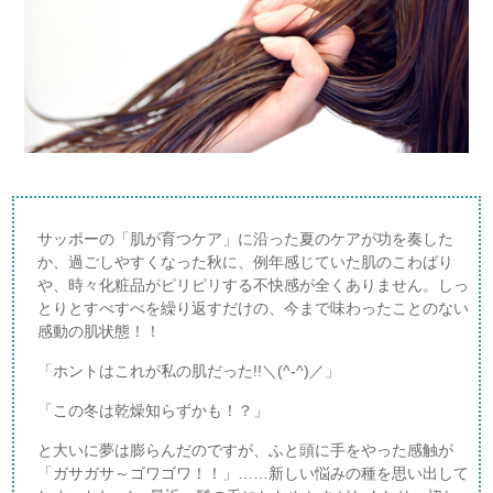
サッポーの「肌が育つケア」に沿った夏のケアが功を奏した
か、過ごしやすくなった秋に、例年感じていた肌のこわばり
や、時々化粧品がピリピリする不快感が全くありません。しっ
とりとすべすべを繰り返すだけの、今まで味わったことのない
感動の肌状態！！
「ホントはこれが私の肌だった!!＼(^-^)／」
「この冬は乾燥知らずかも！？」
と大いに夢は膨らんだのですが、ふと頭に手をやった感触が
「ガサガサ～ゴワゴワ！！」……新しい悩みの種を思い出して