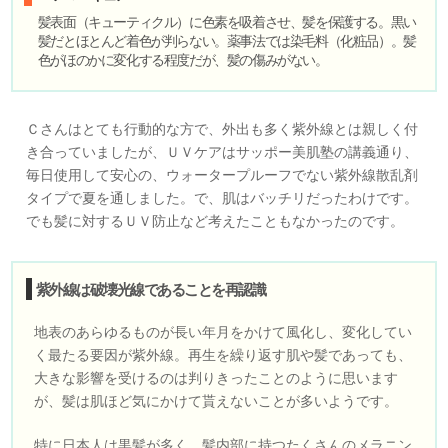
髪表面（キューティクル）に色素を吸着させ、髪を保護する。黒い
髪だとほとんど着色が判らない。薬事法では染毛料（化粧品）。髪
色がほのかに変化する程度だが、髪の傷みがない。
Ｃさんはとても行動的な方で、外出も多く紫外線とは親しく付
き合っていましたが、ＵＶケアはサッポー美肌塾の講義通り、
毎日使用して安心の、ウォータープルーフでない紫外線散乱剤
タイプで夏を通しました。で、肌はバッチリだったわけです。
でも髪に対するＵＶ防止など考えたこともなかったのです。
紫外線は破壊光線であることを再認識
地表のあらゆるものが長い年月をかけて風化し、変化してい
く最たる要因が紫外線。再生を繰り返す肌や髪であっても、
大きな影響を受けるのは判りきったことのように思います
が、髪は肌ほど気にかけて貰えないことが多いようです。
特に日本人は黒髪が多く、髪内部に持つたくさんのメラニン