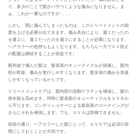
り、多少のことで髪がパサつくような傷みになりません。ま
ぁ、これが一番なのですが……。
しかし、既に傷んでしまったものは、このトリートメントの頻
度を上げる必要が出てきます。傷み具合により、週１だったの
を週２に、週２だったのを週３にすることが必要になります。
ヘアカラーの色持ちもよくなります。もちろん一方でＵＶ防止
の配慮は継続することが前提です。
紫外線で傷んだ髪は、髪表面のキューテイクルが損傷し、髪内
部が乾燥、傷みが進行しやすくなります。髪全体の傷みを加速
しやすくなっているからです。
トリートメントケアは、髪内部の流動ケラチンを補強し、髪の
保水能を高めます。同時に髪表面のキューティクルをＵＶＢか
ら守ります。コンディショナーによる髪表面のコーテイングが
さらにそれを補強します。でも、ＵＶＡは防御できません。
前段の通り、ヘアカラーした髪にとって、ＵＶケアは必須の習
慣にしておくことが大切です。