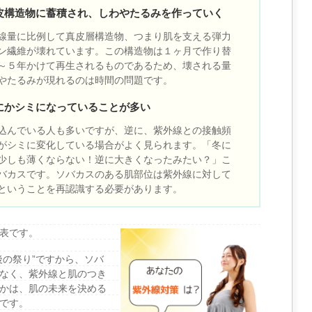
皮構造物に蓄積され、しわやたるみを作っていく
線量に比例して真皮層構造物、つまり肌を支える弾力
ン繊維が壊れています。この構造物は１ヶ月で作り替
～５年かけて再生されるものであるため、壊される量
やたるみが現れるのは時間の問題です。
にかシミになっていることが多い
込んでいる人も多いですが、逆に、紫外線との接触頻
がシミに変化している場合がよく見られます。「冬に
少しも薄くならない！逆に大きくなったみたい？」こ
バカスです。ソバカスのある肌部位は紫外線に対して
ということを再認識する必要があります。
表です。
後の祭り”ですから、ソバ
なく、紫外線と肌のつき
かは、肌の未来を決める
です。