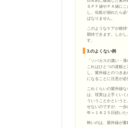
日常的に徹底した紫外
ＳＰＦ値やＰＡ値にこ
し、化粧が崩れたら必
ばなりません。
このようなケアが維持
期待できます。しかし
す。
3.のよくない例
「ソバカスの濃い・薄
これはひとつの達観と
し、紫外線とのつきあ
になることに注意が必
これくらいの紫外線な
は、現実は上手くいく
ういうことかというと
せないのですが、一歩
年＝１８２５日続いた
怖いのは、紫外線が蓄