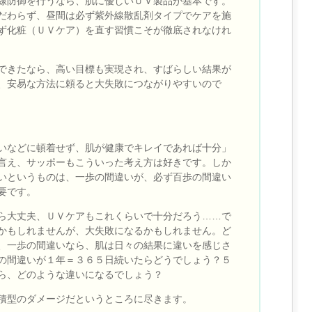
線防御を行うなら、肌に優しいＵＶ製品が基本です。
だわらず、昼間は必ず紫外線散乱剤タイプでケアを施
ず化粧（ＵＶケア）を直す習慣こそが徹底されなけれ
できたなら、高い目標も実現され、すばらしい結果が
、安易な方法に頼ると大失敗につながりやすいので
いなどに頓着せず、肌が健康でキレイであれば十分」
言え、サッポーもこういった考え方は好きです。しか
いというものは、一歩の間違いが、必ず百歩の間違い
要です。
ら大丈夫、ＵＶケアもこれくらいで十分だろう……で
かもしれませんが、大失敗になるかもしれません。ど
、一歩の間違いなら、肌は日々の結果に違いを感じさ
の間違いが１年＝３６５日続いたらどうでしょう？５
ら、どのような違いになるでしょう？
積型のダメージだというところに尽きます。