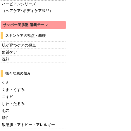
ハービアンシリーズ
（ヘアケア･ボディケア製品）
サッポー美肌塾 講義テーマ
スキンケアの視点・基礎
肌が育つケアの視点
角質ケア
洗顔
様々な肌の悩み
シミ
くま・くすみ
ニキビ
しわ・たるみ
毛穴
脂性
敏感肌・アトピー・アレルギー