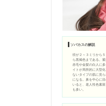
ソバカスの解説
径が２～３ミリから５
ら黒褐色まである。紫
赤毛や金髪の白人に多
イトが局所的に大型化
ないタイプの肌に見ら
になる。鼻を中心に目
いると、老人性色素斑
も多い。