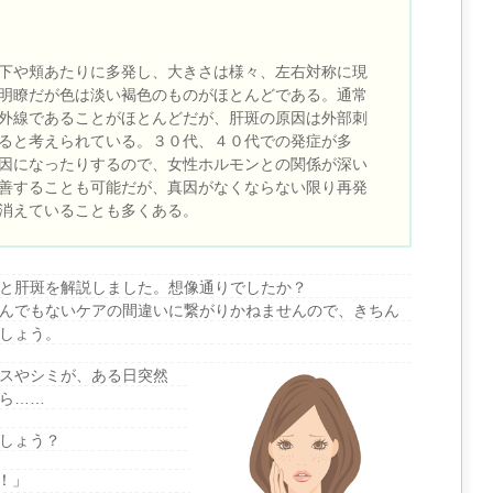
下や頬あたりに多発し、大きさは様々、左右対称に現
明瞭だが色は淡い褐色のものがほとんどである。通常
外線であることがほとんどだが、肝斑の原因は外部刺
ると考えられている。３０代、４０代での発症が多
因になったりするので、女性ホルモンとの関係が深い
善することも可能だが、真因がなくならない限り再発
消えていることも多くある。
と肝斑を解説しました。想像通りでしたか？
んでもないケアの間違いに繋がりかねませんので、きちん
しょう。
スやシミが、ある日突然
ら……
しょう？
！」