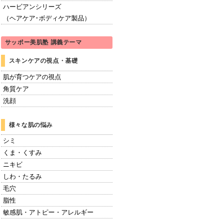
ハービアンシリーズ
（ヘアケア･ボディケア製品）
サッポー美肌塾 講義テーマ
スキンケアの視点・基礎
肌が育つケアの視点
角質ケア
洗顔
様々な肌の悩み
シミ
くま・くすみ
ニキビ
しわ・たるみ
毛穴
脂性
敏感肌・アトピー・アレルギー