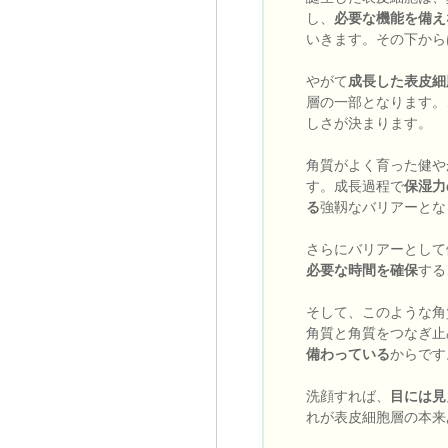
し、
必要な機能を備え
いきます。その下から
やがて
成長した表皮細
層の一部となります。
しさが決まります。
角質がよく育った健や
す。成長過程で
保湿力
る
強靱なバリアーとな
さらにバリアーとして
必要な時間を確保
する
そして、このような角
角質と角質をつなぎ止
備わっている
からです
洗顔すれば、
目には見
れが表皮細胞層の本来