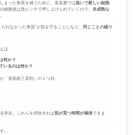
しまった角質を補うために、基底層では
急いで新しい細胞
の細胞達は急ピッチで押し上げられていくので、
未成熟な
。
えられなかった角質”が肌を守ることになり、
同じことの繰り
えば、
は何か？
ているのは何か？
が「美肌術三原則」の２つ目、
る存在、これらを排除すれば
肌が育つ時間が確保
できま
す。