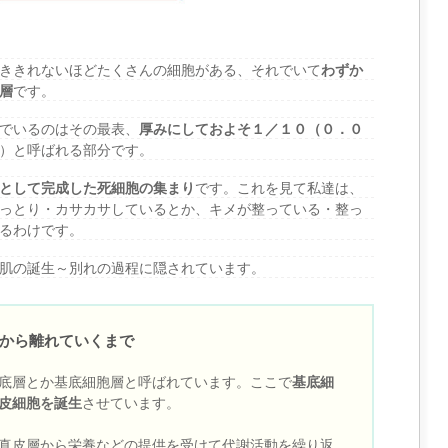
ききれないほどたくさんの細胞がある、それでいて
わずか
層
です。
でいるのはその最表、
厚みにしておよそ１／１０（０．０
）と呼ばれる部分です。
として完成した死細胞の集まり
です。これを見て私達は、
っとり・カサカサしているとか、キメが整っている・整っ
るわけです。
肌の誕生～別れの過程に隠されています。
から離れていくまで
底層とか基底細胞層と呼ばれています。ここで
基底細
皮細胞を誕生
させています。
真皮層から栄養などの提供を受けて代謝活動を繰り返