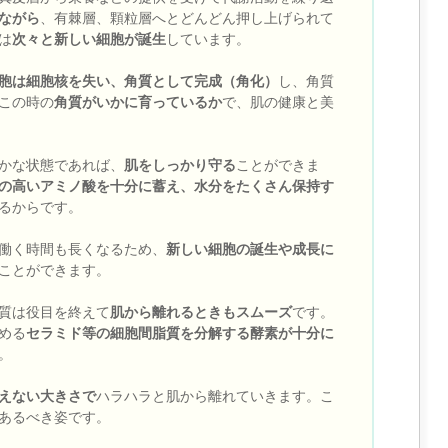
ながら
、有棘層、顆粒層へとどんどん押し上げられて
は
次々と新しい細胞が誕生
しています。
胞は細胞核を失い、角質として完成（角化）
し、角質
この時の
角質がいかに育っているか
で、肌の健康と美
かな状態であれば、
肌をしっかり守る
ことができま
の高いアミノ酸を十分に蓄え、水分をたくさん保持す
るからです。
働く時間も長くなるため、
新しい細胞の誕生や成長に
ことができます。
質は役目を終えて
肌から離れるときもスムーズ
です。
める
セラミド等の細胞間脂質を分解する酵素が十分に
。
えない大きさで
ハラハラと肌から離れていきます。こ
あるべき姿です。