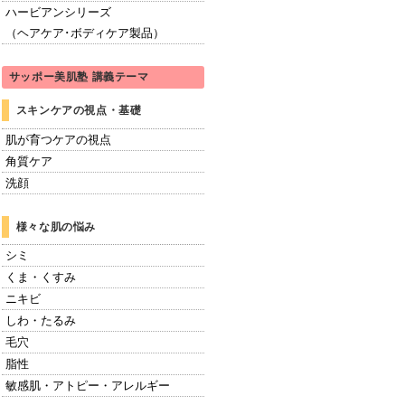
ハービアンシリーズ
（ヘアケア･ボディケア製品）
サッポー美肌塾 講義テーマ
スキンケアの視点・基礎
肌が育つケアの視点
角質ケア
洗顔
様々な肌の悩み
シミ
くま・くすみ
ニキビ
しわ・たるみ
毛穴
脂性
敏感肌・アトピー・アレルギー