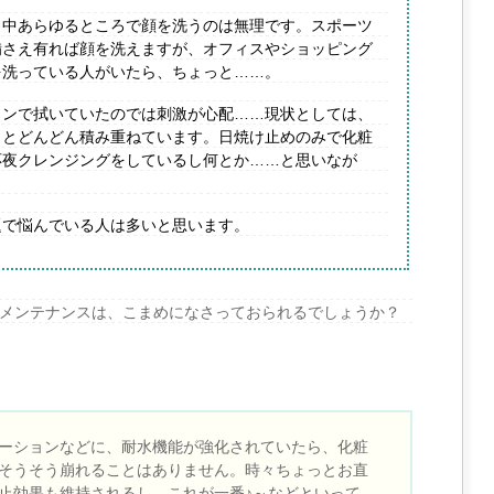
日中あらゆるところで顔を洗うのは無理です。スポーツ
備さえ有れば顔を洗えますが、オフィスやショッピング
を洗っている人がいたら、ちょっと……。
トンで拭いていたのでは刺激が心配……現状としては、
うとどんどん積み重ねています。日焼け止めのみで化粧
応夜クレンジングをしているし何とか……と思いなが
題で悩んでいる人は多いと思います。
メンテナンスは、こまめになさっておられるでしょうか？
ーションなどに、耐水機能が強化されていたら、化粧
そうそう崩れることはありません。時々ちょっとお直
止効果も維持されるし、これが一番♪～などといって、