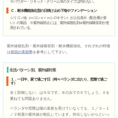
※パウダー・リキッド・クリーム等のタイプは問わない。
Ｃ．耐水機能強化型の日焼け止め下地やファンデーション
シリコン油（○○コンｏｒ○○シロキサン）が上位表示（配合量が多
い）の製品 ※紫外線防止には、紫外線散乱剤or紫外線吸収剤が使
用されている。
紫外線散乱剤・紫外線吸収剤・耐水機能強化、それぞれの特徴
は
前回の美肌塾
を参考にして下さい。
生活パターン別、紫外線対策
１．一日中、家で過ごす日（時々ベランダに出たり、窓際で過ご
す）
全く防御しない、はＮＧです。ＢのみでＯＫでしょう。Ａを
重ねても問題ありません。
ベランダや窓際は陽の直射を受けていなくても、１／３～１
／２程度の紫外線が散乱しています。外出しないからといっ