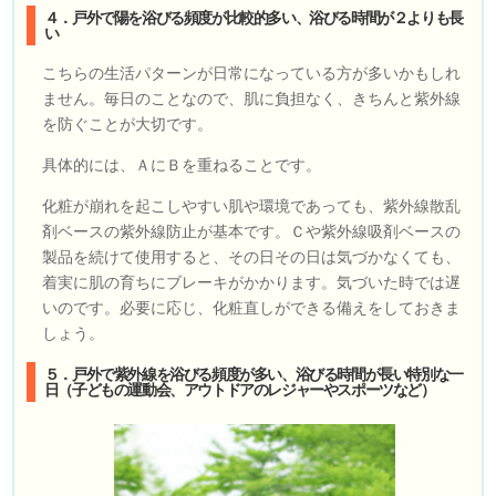
４．戸外で陽を浴びる頻度が比較的多い、浴びる時間が２よりも長
い
こちらの生活パターンが日常になっている方が多いかもしれ
ません。毎日のことなので、肌に負担なく、きちんと紫外線
を防ぐことが大切です。
具体的には、ＡにＢを重ねることです。
化粧が崩れを起こしやすい肌や環境であっても、紫外線散乱
剤ベースの紫外線防止が基本です。Ｃや紫外線吸剤ベースの
製品を続けて使用すると、その日その日は気づかなくても、
着実に肌の育ちにブレーキがかかります。気づいた時では遅
いのです。必要に応じ、化粧直しができる備えをしておきま
しょう。
５．戸外で紫外線を浴びる頻度が多い、浴びる時間が長い特別な一
日（子どもの運動会、アウトドアのレジャーやスポーツなど）