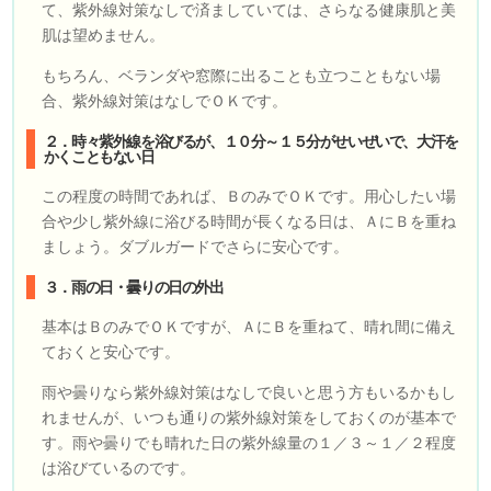
て、紫外線対策なしで済ましていては、さらなる健康肌と美
肌は望めません。
もちろん、ベランダや窓際に出ることも立つこともない場
合、紫外線対策はなしでＯＫです。
２．時々紫外線を浴びるが、１０分～１５分がせいぜいで、大汗を
かくこともない日
この程度の時間であれば、ＢのみでＯＫです。用心したい場
合や少し紫外線に浴びる時間が長くなる日は、ＡにＢを重ね
ましょう。ダブルガードでさらに安心です。
３．雨の日・曇りの日の外出
基本はＢのみでＯＫですが、ＡにＢを重ねて、晴れ間に備え
ておくと安心です。
雨や曇りなら紫外線対策はなしで良いと思う方もいるかもし
れませんが、いつも通りの紫外線対策をしておくのが基本で
す。雨や曇りでも晴れた日の紫外線量の１／３～１／２程度
は浴びているのです。