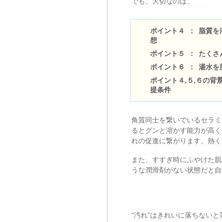
でも、大切なのは、
ポイント４ ： 脂質
想
ポイント５ ： たく
ポイント６ ： 湯水
ポイント４,５,６の背
提条件
角質同士を繋いでいるセラミ
るとグンと溶かす能力が高く
れの促進に繋がります。熱く
また、すすぎ時にふやけた肌
うな潤滑剤がない状態だと自
“汚れ”はきれいに落ちない