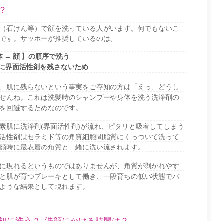
？
（石けん等）で顔を洗っている人がいます。何でもないこ
です。サッポーが推奨しているのは、
体 → 顔 】の順序で洗う
肌に界面活性剤を残さないため
、肌に残らないという事実をご存知の方は「えっ、どうし
せんね。これは洗髪時のシャンプーや身体を洗う洗浄剤の
を回避するためなのです。
素肌に洗浄剤(界面活性剤)が流れ、ピタリと吸着してしまう
活性剤はセラミド等の角質細胞間脂質にくっついて洗って
顔時に最表層の角質と一緒に洗い流されます。
に現れるというものではありませんが、角質が剥がれやす
と肌が育つブレーキとして働き、一段育ちの低い状態でバ
ような結果として現れます。
初に洗う？ 洗顔にかける時間は？