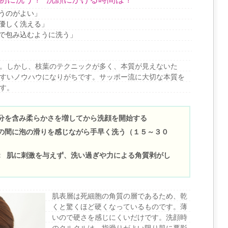
うのがよい」
優しく洗える」
で包み込むように洗う」
。しかし、枝葉のテクニックが多く、本質が見えないた
すいノウハウになりがちです。サッポー流に大切な本質を
す。
水分を含み柔らかさを増してから洗顔を開始する
指の間に泡の滑りを感じながら手早く洗う（１５～３０
 ： 肌に刺激を与えず、洗い過ぎや力による角質剥がし
肌表層は死細胞の角質の層であるため、乾
くと驚くほど硬くなっているものです。薄
いので硬さを感じにくいだけです。洗顔時
のクルクルは、指滑りがよい限り肌に悪影