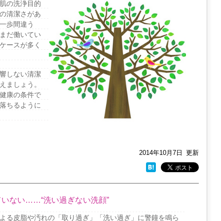
肌の洗浄目的
の清潔さがあ
一歩間違う
まだ働いてい
ケースが多く
響しない清潔
えましょう。
健康の条件で
落ちるように
2014年10月7日
更新
いない……“洗い過ぎない洗顔”
よる皮脂や汚れの「取り過ぎ」「洗い過ぎ」に警鐘を鳴ら