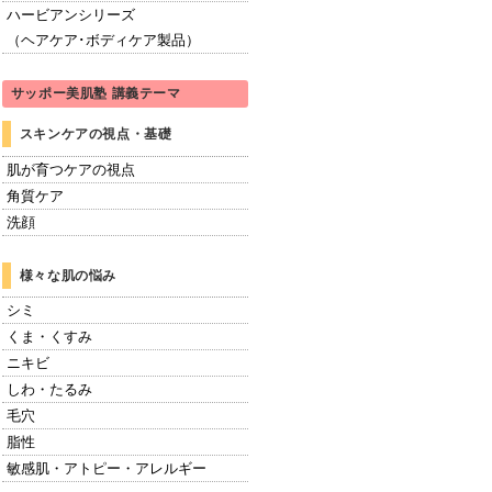
ハービアンシリーズ
（ヘアケア･ボディケア製品）
サッポー美肌塾 講義テーマ
スキンケアの視点・基礎
肌が育つケアの視点
角質ケア
洗顔
様々な肌の悩み
シミ
くま・くすみ
ニキビ
しわ・たるみ
毛穴
脂性
敏感肌・アトピー・アレルギー