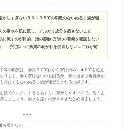
を溶かしすぎない３０～３５℃の刺激のないぬるま湯が理
さんの湯水を肌に流し、アルカリ成分を残さないこと
を肌に流すのが目的、指の感触で汚れの有無を確認しない
景 ： 予定以上に角質の剥がれを促進しない…これが前
ド等の脂質は、湯温３０℃位から溶け始め、４０℃を超え
なります。全く溶けないのも困るが、溶け過ぎは角質剥が
も冷たくもないぬるま湯が理想とされる由縁です。
を指でクルクルすると垢すりに繋がりやすいので、泡のよ
覚しましょう。湯水を流すのがすすぎだと心得ましょう。
と落ち着かない