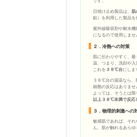
です。
日焼け止め製品は、
肌
鉛）を利用した製品を
紫外線吸収剤や耐水機
になるので使用しませ
２．冷熱への対策
肌に伝わりやすく、最
温、つまり、洗顔や入
これを
３８℃台
にしま
３８℃台の湯温なら、
細胞の反応はありませ
よっては、そうとは限
以上３８℃未満で反応
３．物理的刺激への
敏感肌であれば、それ
ん。肌が触れるあらゆ