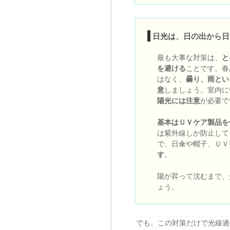
日光は、日の出から日
最も大事な対策は、
と
を避ける
ことです。春
はなく、
曇り、雨とい
意
しましょう。室内に
陽光には注意
が必要で
基本はＵＶケア製品を
は紫外線しか防止して
で、日傘や帽子、ＵＶ
す
。
陽が昇って沈むまで、
ょう。
でも、この対策だけで光線過