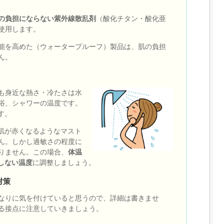
の負担にならない紫外線散乱剤
（酸化チタン・酸化亜
使用します。
能を高めた（ウォータープルーフ）製品は、肌の負担
ん。
も身近な熱さ・冷たさは水
浴、シャワーの温度です。
す。
肌が赤くなるようなマスト
ん。しかし過敏さの程度に
りません。この場合、
体温
しない温度
に調整しましょう。
対策
なりに気を付けていると思うので、詳細は書きませ
る接点に注意していきましょう。