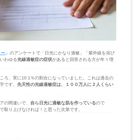
ター
』のアンケートで「日光にかなり過敏」「紫外線を浴び
いわゆる
光線過敏症の症状
があると回答される方が年々増
ころ、実に10.1％の割合になっていました。これは過去の
字です。
先天性の光線過敏症は、１００万人に２人くらい
アの間違いで、
自ら日光に過敏な肌を作っている
ので
で取り上げなければ！と思った次第です。