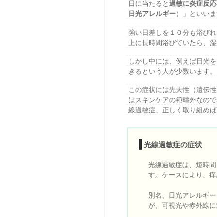
日に当たると
過敏に炎症反応
日光アレルギー
）」といいま
強い日差しを１０分も浴びれ
上に長時間浴びていたら、湿
しかし中には、例えば日光を
きるという人が少数います。
この症状には先天性（遺伝性
はスキンケアの範疇外なので
線過敏症、正しく取り組めば
光線過敏症の症状
光線過敏症は、短時間
す。ケースにより、痒
別名、日光アレルギー
が、可視光や赤外線に