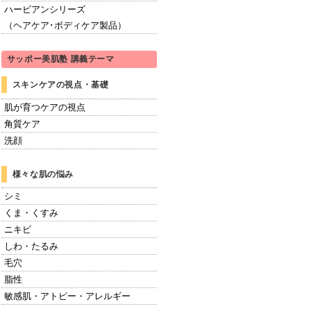
ハービアンシリーズ
（ヘアケア･ボディケア製品）
サッポー美肌塾 講義テーマ
スキンケアの視点・基礎
肌が育つケアの視点
角質ケア
洗顔
様々な肌の悩み
シミ
くま・くすみ
ニキビ
しわ・たるみ
毛穴
脂性
敏感肌・アトピー・アレルギー