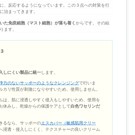
に、反応するようになっています。この３点への対策を行
に治まってきます。
いた免疫細胞（マスト細胞）が落ち着く
からです。その結
ります。
３
入しにくい製品に統一
します。
浄力のないサッポーのようなクレンジング
で行いま
ルカリ性質が刺激になりやすいため、使用しません。
ムは、肌に浸透しやすく侵入もしやすいため、使用を
お休みし、乾燥からの保護ケアとして
白色ワセリンだ
きるなら、サッポーの
エスカバー（敏感肌用クリー
へ浸透・侵入しにくく、テクスチャーの良いクリーム