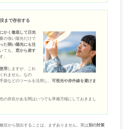
没まで存在する
にかく徹底して日光
夏の強い陽光だけで
った弱い陽光にも注
いても、
窓から差す
す。
使用
しますが、これ
くれません。なの
手袋などのツールを活用し、
可視光や赤外線を避けま
光の存在がある間はいつでも準備万端にしておきまし
敏症から脱出することは、まずありません。実は
別の対策