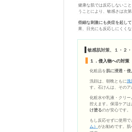
健康な肌では反応しないこと
うことにより、敏感さは次第
些細な刺激にも炎症を起して
果、日光にも反応しにくくな
敏感肌対策、１・２・
１．侵入物への対策
化粧品を
肌に浸透・侵
洗顔は、朝晩ともに
洗
す。石けんは、そのア
化粧水や乳液・クリー
控えます。保湿ケアは
け塗る
のが安心です。
もし反応せずに使用で
ム）
がお勧めです。肌