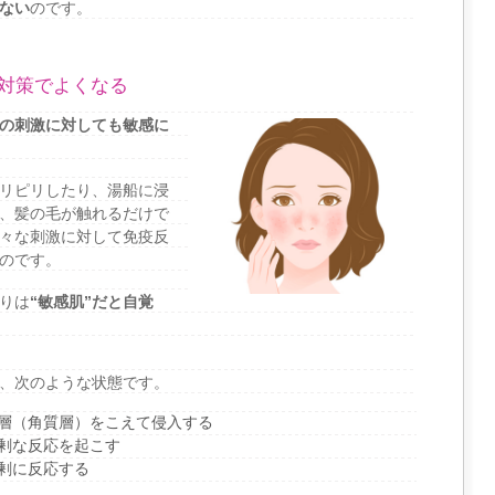
ない
のです。
対策でよくなる
の刺激に対しても敏感に
リピリしたり、湯船に浸
、髪の毛が触れるだけで
々な刺激に対して免疫反
のです。
りは
“敏感肌”だと自覚
、次のような状態です。
層（角質層）をこえて侵入する
剰な反応を起こす
剰に反応する