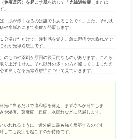
（免疫反応）を起こす肌
を総じて「
光線過敏症
（または、
す。
ば、肌が赤くなるのは誰でもあることです。また、それ以
疹や水膨れにまで炎症が発展します。
１分浴びただけで、違和感を覚え、急に湿疹や水膨れがで
これが光線過敏症です。
）のものや薬剤が原因の後天的なものがあります。これら
取り上げません。それ以外の多くの方が陥ってしまった光
必ず良くなる光線過敏症について見ていきます。
日光に当るだけで違和感を覚え、まず赤みが発生しま
みや湿疹、蕁麻疹、丘疹、水膨れなどに発展します。
といわれるように、紫外線に最も強く反応するのです
対しても炎症を起こすのが特徴です。