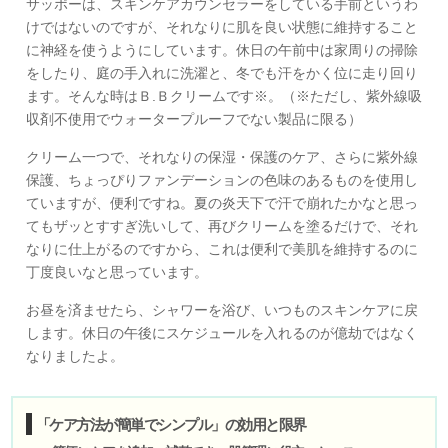
サッポーは、スキンケアカウンセラーをしている手前というわ
けではないのですが、それなりに肌を良い状態に維持すること
に神経を使うようにしています。休日の午前中は家周りの掃除
をしたり、庭の手入れに洗濯と、冬でも汗をかく位に走り回り
ます。そんな時はＢ.Ｂクリームです※。（※ただし、紫外線吸
収剤不使用でウォータープルーフでない製品に限る）
クリーム一つで、それなりの保湿・保護のケア、さらに紫外線
保護、ちょっぴりファンデーションの色味のあるものを使用し
ていますが、便利ですね。夏の炎天下で汗で崩れたかなと思っ
てもザッとすすぎ洗いして、再びクリームを塗るだけで、それ
なりに仕上がるのですから、これは便利で美肌を維持するのに
丁度良いなと思っています。
お昼を済ませたら、シャワーを浴び、いつものスキンケアに戻
します。休日の午後にスケジュールを入れるのが億劫ではなく
なりましたよ。
「ケア方法が簡単でシンプル」の効用と限界