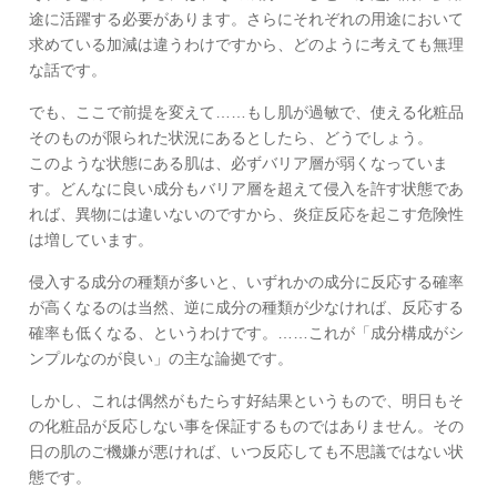
途に活躍する必要があります。さらにそれぞれの用途において
求めている加減は違うわけですから、どのように考えても無理
な話です。
でも、ここで前提を変えて……もし肌が過敏で、使える化粧品
そのものが限られた状況にあるとしたら、どうでしょう。
このような状態にある肌は、必ずバリア層が弱くなっていま
す。どんなに良い成分もバリア層を超えて侵入を許す状態であ
れば、異物には違いないのですから、炎症反応を起こす危険性
は増しています。
侵入する成分の種類が多いと、いずれかの成分に反応する確率
が高くなるのは当然、逆に成分の種類が少なければ、反応する
確率も低くなる、というわけです。……これが「成分構成がシ
ンプルなのが良い」の主な論拠です。
しかし、これは偶然がもたらす好結果というもので、明日もそ
の化粧品が反応しない事を保証するものではありません。その
日の肌のご機嫌が悪ければ、いつ反応しても不思議ではない状
態です。