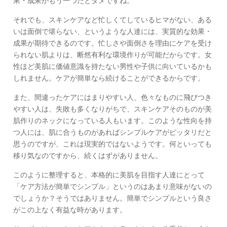
果・成果がもう一つだとダメですね。
それでも、スキンケアなど忙しくてしているヒマがない、ある
いは面倒で堪らない、というような人達には、実質的な効果・
成果が期待できるのです。忙しさや面倒さを理由にケアを受け
られない肌よりは、断然有利な環境作りが可能だからです。女
性ほど美肌に価値意識を持たない男性や子供に向いているかも
しれません。ケアが簡単なら続けることができるからです。
また、間違ったケアにはまりやすい人、色々なものに飛びつき
やすい人は、失敗も多くなりがちで、スキンケアそのものが美
肌作りのネックになっている人もいます。このような性向を持
つ人には、肌に合うものがあればシンプルケアがピッタリだと
思うのですが、これは現実的ではないようです。何といっても
移り気なのですから、続くはずがありません。
このように整理すると、本格的に美肌を目指す人達にとって
「ケア方法が簡単でシンプル」というのはあまり意味がないの
でしょうか？そうではありません。簡単でシンプルという良さ
がこの上なく有益な時があります。